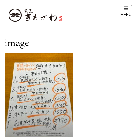
MENU
image