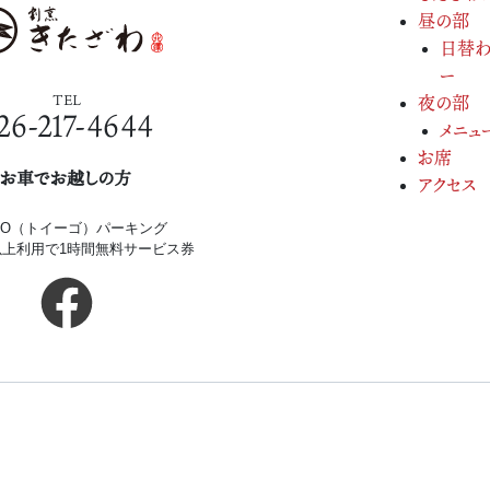
昼の部
日替わ
ー
TEL
夜の部
26-217-4644
メニュ
お席
お車でお越しの方
アクセス
iGO（トイーゴ）パーキング
円以上利用で1時間無料サービス券
Copyright(c) 2026.
割烹きたざわ.
All Rights Re