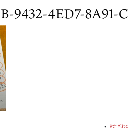
B-9432-4ED7-8A91-
きたざわ