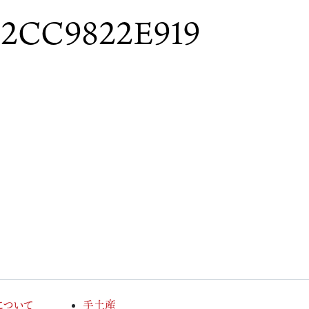
C2CC9822E919
について
手土産