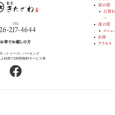
昼の部
日替わ
ー
TEL
夜の部
26-217-4644
メニュ
お席
お車でお越しの方
アクセス
iGO（トイーゴ）パーキング
円以上利用で1時間無料サービス券
Copyright(c) 2026.
割烹きたざわ.
All Rights Re