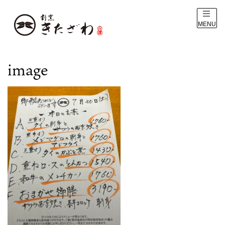
MENU
image