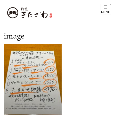
MENU
image