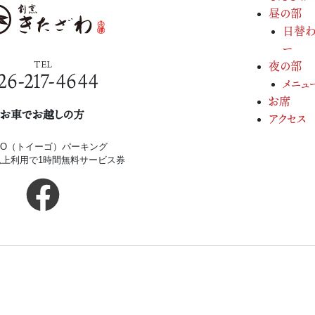
昼の部
日替わ
ー
TEL
夜の部
26-217-4644
メニュ
お席
お車でお越しの方
アクセス
iGO（トイーゴ）パーキング
円以上利用で1時間無料サービス券
Copyright(c) 2026.
割烹きたざわ.
All Rights Re