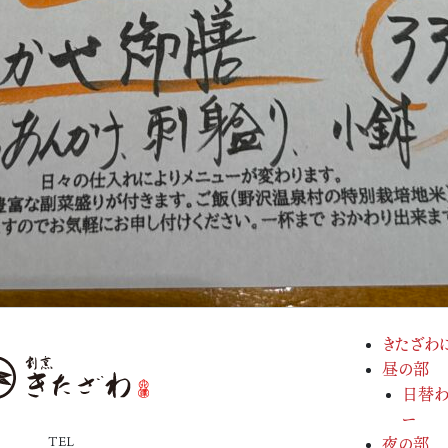
きたざわ
昼の部
日替わ
ー
TEL
夜の部