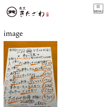
MENU
image