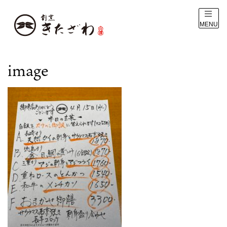
MENU
image