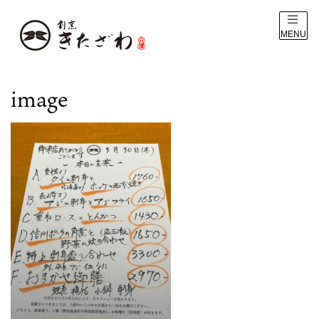
MENU
image