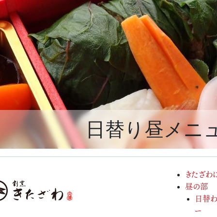
日替り昼メニ
きたざわ
昼の部
日替わ
ー