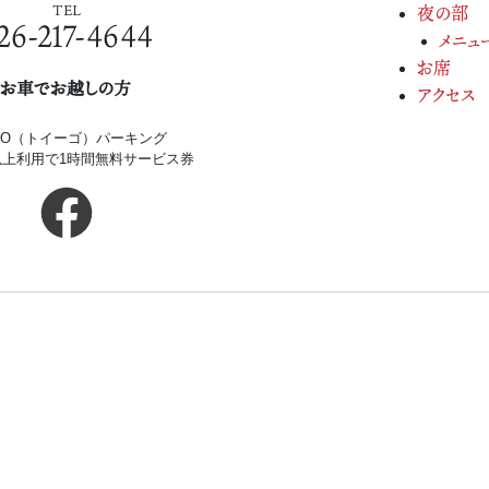
TEL
夜の部
26-217-4644
メニュ
お席
お車でお越しの方
アクセス
iGO（トイーゴ）パーキング
円以上利用で1時間無料サービス券
Copyright(c) 2026.
割烹きたざわ.
All Rights Re