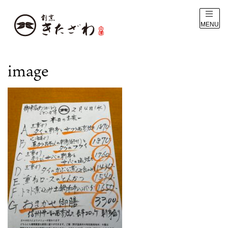
MENU
image