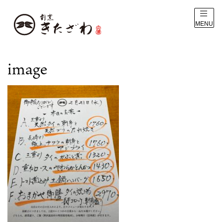
MENU
image