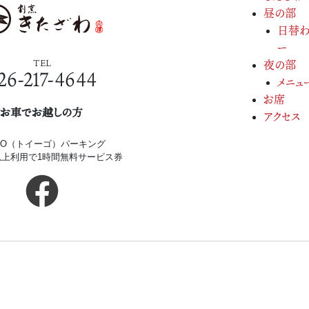
昼の部
日替わ
ー
TEL
夜の部
26-217-4644
メニュ
お席
お車でお越しの方
アクセス
iGO（トイーゴ）パーキング
円以上利用で1時間無料サービス券
Copyright(c) 2026.
割烹きたざわ.
All Rights Re