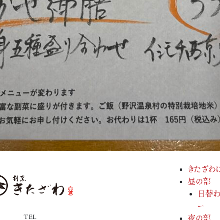
きたざわ
昼の部
日替わ
ー
TEL
夜の部