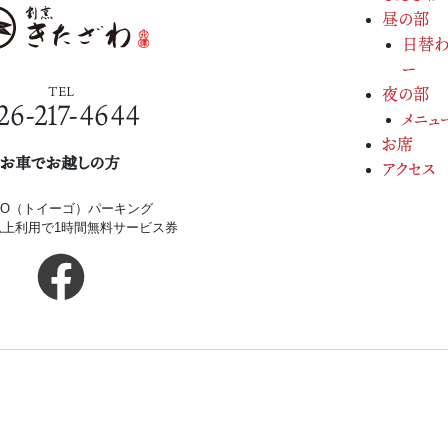
昼の部
日替わ
ー
TEL
夜の部
26-217-4644
メニュ
お席
お車でお越しの方
アクセス
iGO（トイーゴ）パーキング
円以上利用で1時間無料サービス券
Copyright(c) 2026.
割烹きたざわ.
All Rights Re