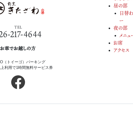
昼の部
日替わ
ー
TEL
夜の部
26-217-4644
メニュ
お席
お車でお越しの方
アクセス
iGO（トイーゴ）パーキング
円以上利用で1時間無料サービス券
Copyright(c) 2026.
割烹きたざわ.
All Rights Re