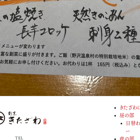
きたざわ
昼の部
日替わ
ー
TEL
夜の部