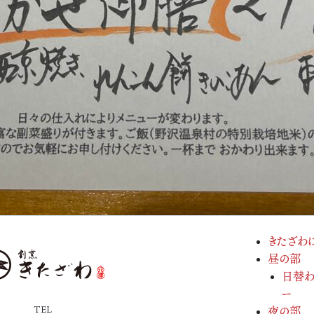
きたざわ
昼の部
日替わ
ー
TEL
夜の部