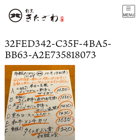
MENU
32FED342-C35F-4BA5-
BB63-A2E735818073