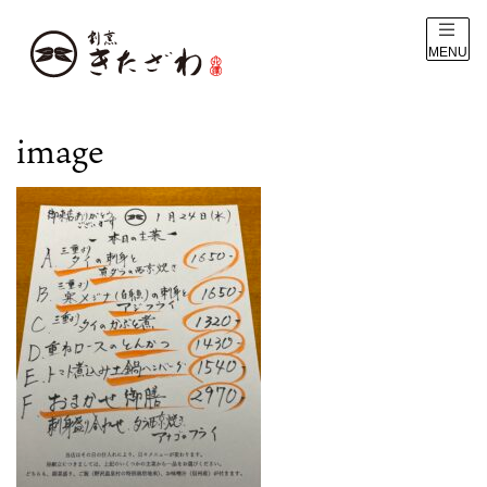
MENU
image